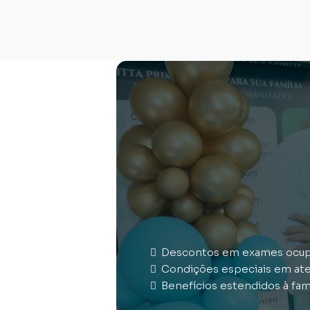
Descontos em exames ocup
Condições especiais em ate
Benefícios estendidos à fam