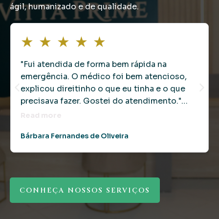
ágil, humanizado e de qualidade.
★
★
★
★
★
"Fui atendida de forma bem rápida na
emergência. O médico foi bem atencioso,
explicou direitinho o que eu tinha e o que
precisava fazer. Gostei do atendimento."
Bárbara Fernandes de Oliveira
Read more
Bárbara Fernandes de Oliveira
CONHEÇA NOSSOS SERVIÇOS